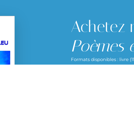
Achetez 
Poèmes e
Formats disponibles : livre (
Retrouvez mon recueil 
pdf sur la plateforme 
Visiter le shop