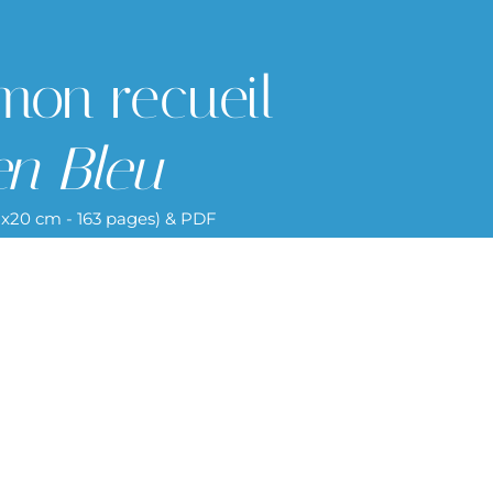
mon recueil
n Bleu
11x20 cm - 163 pages) & PDF
Poèmes en Bleu en format livre ou
TheBookEdition.