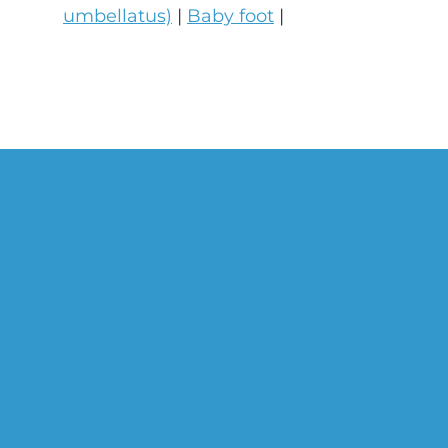
umbellatus)
|
Baby foot
|