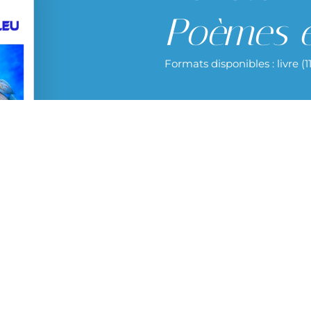
Poèmes e
Formats disponibles : livre (
Retrouvez mon recueil 
pdf sur la plateforme 
Visiter le shop