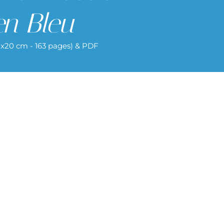
n Bleu
11x20 cm - 163 pages) & PDF
Poèmes en Bleu en format livre ou
TheBookEdition.